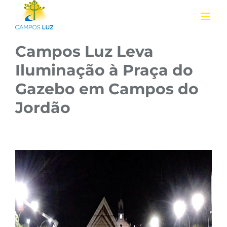
Ir
para
o
Campos Luz Leva
conteúdo
Iluminação à Praça do
Gazebo em Campos do
Jordão
View
Larger
Image